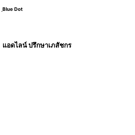
ฺBlue Dot
แอดไลน์ ปรึกษาเภสัชกร