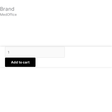
Brand
MedOffice
Med
Cover
Sac
Add to cart
Cap
Shampoo
(1
แพ็
คมี
1
ชิ้น)
quantity