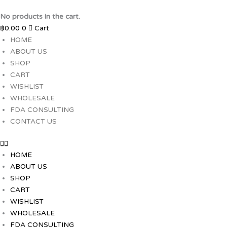
Skip
to
No products in the cart.
content
฿
0.00
0
Cart
HOME
ABOUT US
SHOP
CART
WISHLIST
WHOLESALE
FDA CONSULTING
CONTACT US
HOME
ABOUT US
SHOP
CART
WISHLIST
WHOLESALE
FDA CONSULTING