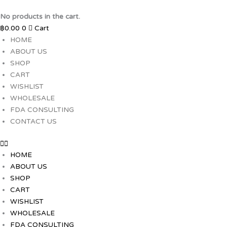
Skip
to
No products in the cart.
content
฿
0.00
0
Cart
HOME
ABOUT US
SHOP
CART
WISHLIST
WHOLESALE
FDA CONSULTING
CONTACT US
HOME
ABOUT US
SHOP
CART
WISHLIST
WHOLESALE
FDA CONSULTING