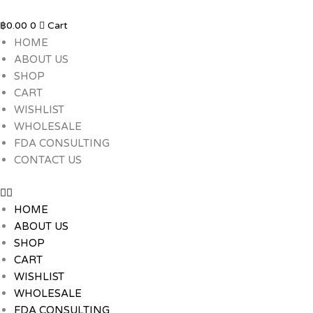
Skip
to
฿
0.00
0
Cart
content
HOME
ABOUT US
SHOP
CART
WISHLIST
WHOLESALE
FDA CONSULTING
CONTACT US
HOME
ABOUT US
SHOP
CART
WISHLIST
WHOLESALE
FDA CONSULTING