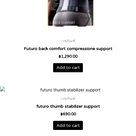
เวชภัณฑ์
Futuro back comfort compressione support
฿
1,290.00
Add to cart
เวชภัณฑ์
futuro thumb stabilizer support
฿
690.00
Add to cart