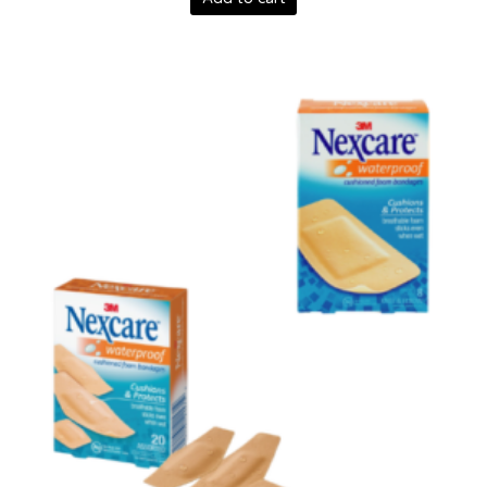
Price
range:
฿139.00
through
฿149.00