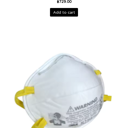
฿
729.00
Add to cart