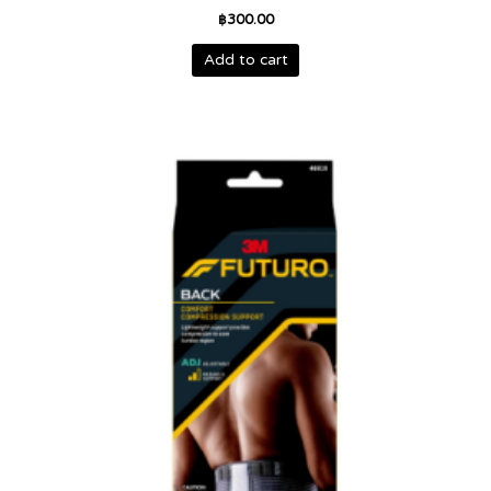
฿
300.00
Add to cart