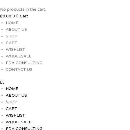
Skip
to
No products in the cart.
content
฿
0.00
0
Cart
HOME
ABOUT US
SHOP
CART
WISHLIST
WHOLESALE
FDA CONSULTING
CONTACT US
HOME
ABOUT US
SHOP
CART
WISHLIST
WHOLESALE
FDA CONSULTING